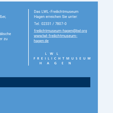
Das LWL-Freilichtmuseum
ßer,
Hagen erreichen Sie unter:
Tel.: 02331 / 7807-0
freilichtmuseum-hagen@lwl.org
älische
www.lwl-freilichtmuseum-
er zu
hagen.de