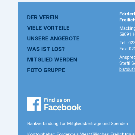
Förder
DER VEREIN
Freili
VIELE VORTEILE
Mäckin
58091 
UNSERE ANGEBOTE
Tel.: 0
WAS IST LOS?
Fax: 02
Ansprec
MITGLIED WERDEN
Steffi 
FOTO GRUPPE
bistduf
Bankverbindung für Mitgliedsbeiträge und Spenden:
Kontoinhaber: Förderkreis Westfälisches Freilichtmu