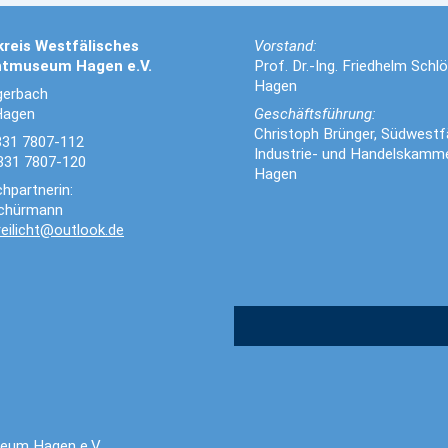
kreis Westfälisches
Vorstand:
chtmuseum Hagen e.V.
Prof. Dr.-Ing. Friedhelm Schlö
Hagen
gerbach
Hagen
Geschäftsführung:
Christoph Brünger, Südwestf
2331 7807-112
Industrie- und Handelskamm
331 7807-120
Hagen
hpartnerin:
Schürmann
reilicht@outlook.de
seum Hagen e.V.